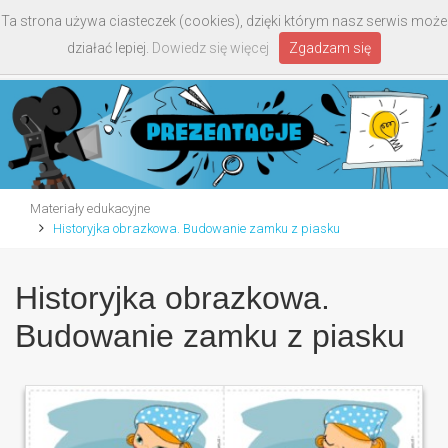
Ta strona używa ciasteczek (cookies), dzięki którym nasz serwis może
Toggle
działać lepiej.
Dowiedz się więcej
Zgadzam się
navigati
Materiały edukacyjne
Historyjka obrazkowa. Budowanie zamku z piasku
Historyjka obrazkowa.
Budowanie zamku z piasku