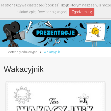
Ta strona używa ciasteczek (cookies), dzięki którym nasz serwis może
Toggle
działać lepiej.
Dowiedz się więcej
Zgadzam się
navigati
Materiały edukacyjne
Wakacyjnik
Wakacyjnik