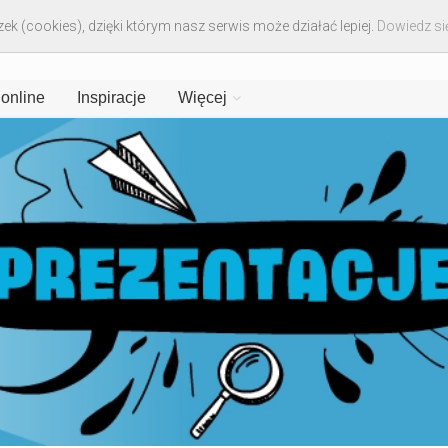
ek (cookies), dzięki którym nasz serwis może działać lepiej.
Dowiedz się
 online
Inspiracje
Więcej