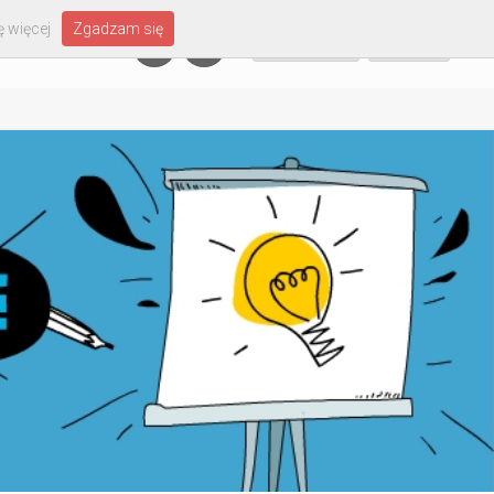
 więcej
Zgadzam się
Załóż konto
Zaloguj