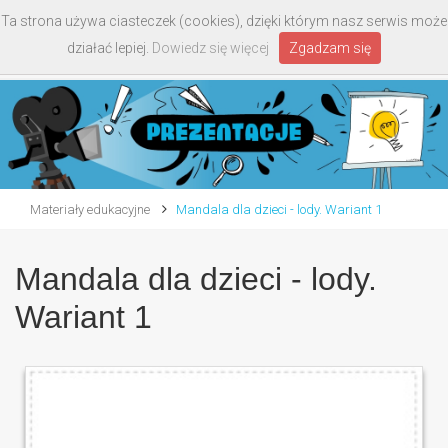
Ta strona używa ciasteczek (cookies), dzięki którym nasz serwis może
Toggle
działać lepiej.
Dowiedz się więcej
Zgadzam się
navigati
Materiały edukacyjne
Mandala dla dzieci - lody. Wariant 1
Mandala dla dzieci - lody.
Wariant 1