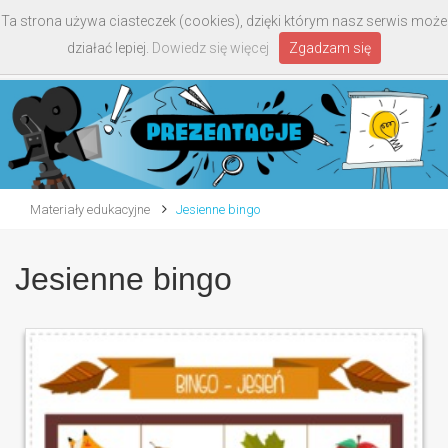
Ta strona używa ciasteczek (cookies), dzięki którym nasz serwis może
Toggle
działać lepiej.
Dowiedz się więcej
Zgadzam się
navigati
Materiały edukacyjne
Jesienne bingo
Jesienne bingo