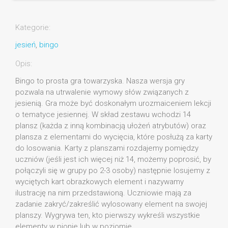
Kategorie:
jesień
,
bingo
Opis:
Bingo to prosta gra towarzyska. Nasza wersja gry
pozwala na utrwalenie wymowy słów związanych z
jesienią. Gra może być doskonałym urozmaiceniem lekcji
o tematyce jesiennej. W skład zestawu wchodzi 14
plansz (każda z inną kombinacją ułożeń atrybutów) oraz
plansza z elementami do wycięcia, które posłużą za karty
do losowania. Karty z planszami rozdajemy pomiędzy
uczniów (jeśli jest ich więcej niż 14, możemy poprosić, by
połączyli się w grupy po 2-3 osoby) następnie losujemy z
wyciętych kart obrazkowych element i nazywamy
ilustrację na nim przedstawioną. Uczniowie mają za
zadanie zakryć/zakreślić wylosowany element na swojej
planszy. Wygrywa ten, kto pierwszy wykreśli wszystkie
elementy w pionie lub w poziomie.