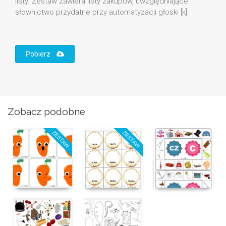
listy. Zestaw zawiera listy zakupów, uwzględniające
słownictwo przydatne przy automatyzacji głoski [k].
Pobierz
Zobacz podobne