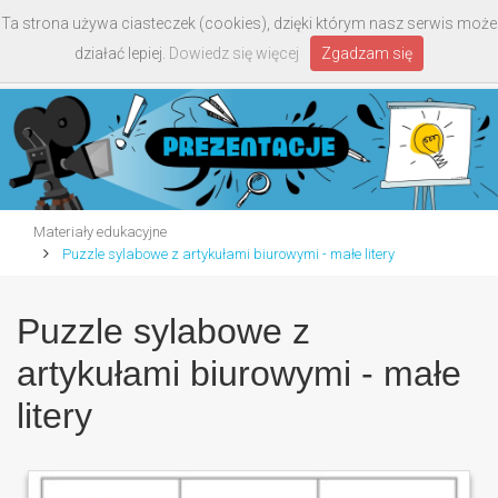
Ta strona używa ciasteczek (cookies), dzięki którym nasz serwis może
Toggle
działać lepiej.
Dowiedz się więcej
Zgadzam się
navigati
Materiały edukacyjne
Puzzle sylabowe z artykułami biurowymi - małe litery
Puzzle sylabowe z
artykułami biurowymi - małe
litery