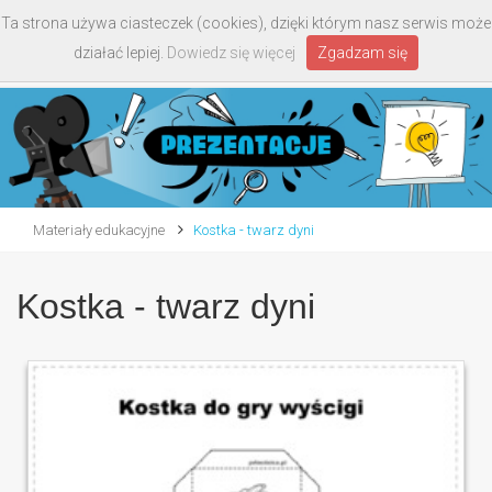
Ta strona używa ciasteczek (cookies), dzięki którym nasz serwis może
Toggle
działać lepiej.
Dowiedz się więcej
Zgadzam się
navigati
Materiały edukacyjne
Kostka - twarz dyni
Kostka - twarz dyni