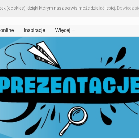
ek (cookies), dzięki którym nasz serwis może działać lepiej.
Dowiedz się
 online
Inspiracje
Więcej