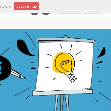
 więcej
Zgadzam się
Załóż konto
Zaloguj