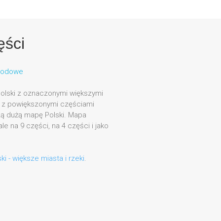
ęści
rodowe
olski z oznaczonymi większymi
rt z powiększonymi częściami
zą dużą mapę Polski. Mapa
e na 9 części, na 4 części i jako
i - większe miasta i rzeki
.