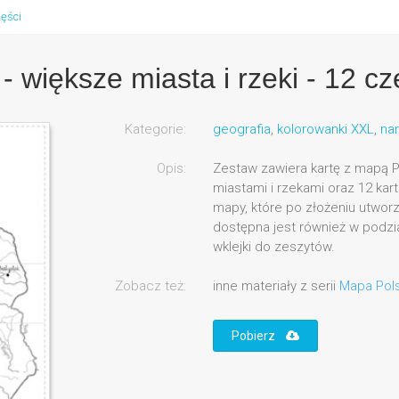
zęści
 większe miasta i rzeki - 12 cz
Kategorie:
geografia
,
kolorowanki XXL
,
na
Opis:
Zestaw zawiera kartę z mapą P
miastami i rzekami oraz 12 ka
mapy, które po złożeniu utwor
dostępna jest również w podzial
wklejki do zeszytów.
Zobacz też:
inne materiały z serii
Mapa Polsk
Pobierz