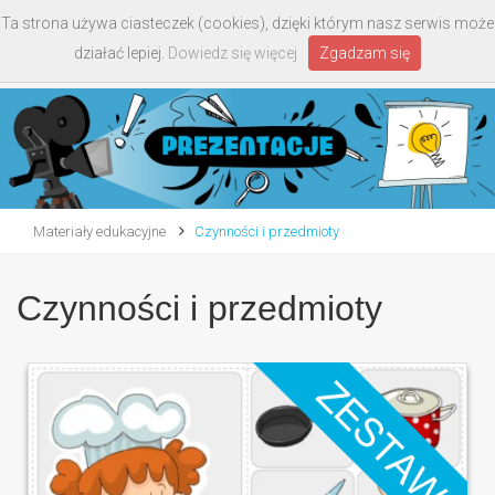
Ta strona używa ciasteczek (cookies), dzięki którym nasz serwis może
Toggle
działać lepiej.
Dowiedz się więcej
Zgadzam się
navigati
Materiały edukacyjne
Czynności i przedmioty
Czynności i przedmioty