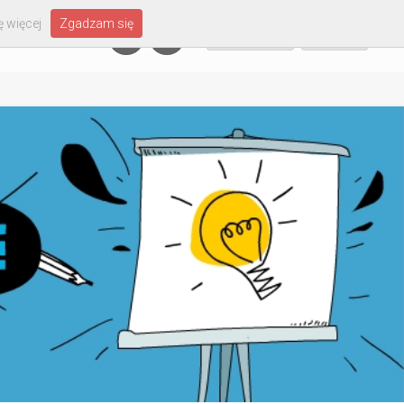
 więcej
Zgadzam się
Załóż konto
Zaloguj