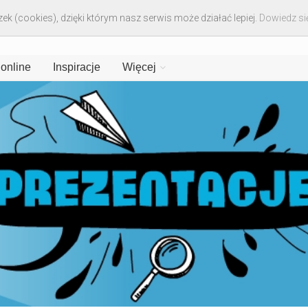
ek (cookies), dzięki którym nasz serwis może działać lepiej.
Dowiedz się
 online
Inspiracje
Więcej