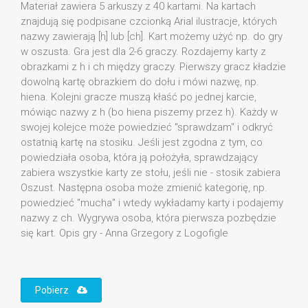
Materiał zawiera 5 arkuszy z 40 kartami. Na kartach
znajdują się podpisane czcionką Arial ilustracje, których
nazwy zawierają [h] lub [ch]. Kart możemy użyć np. do gry
w oszusta. Gra jest dla 2-6 graczy. Rozdajemy karty z
obrazkami z h i ch między graczy. Pierwszy gracz kładzie
dowolną kartę obrazkiem do dołu i mówi nazwę, np.
hiena. Kolejni gracze muszą kłaść po jednej karcie,
mówiąc nazwy z h (bo hiena piszemy przez h). Każdy w
swojej kolejce może powiedzieć "sprawdzam" i odkryć
ostatnią kartę na stosiku. Jeśli jest zgodna z tym, co
powiedziała osoba, która ją położyła, sprawdzający
zabiera wszystkie karty ze stołu, jeśli nie - stosik zabiera
Oszust. Następna osoba może zmienić kategorię, np.
powiedzieć "mucha" i wtedy wykładamy karty i podajemy
nazwy z ch. Wygrywa osoba, która pierwsza pozbędzie
się kart. Opis gry - Anna Grzegory z Logofigle
Pobierz