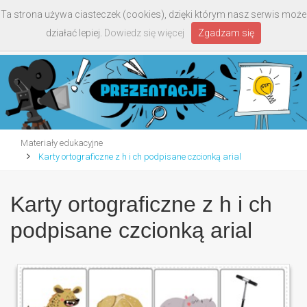
Ta strona używa ciasteczek (cookies), dzięki którym nasz serwis może
Toggle
działać lepiej.
Dowiedz się więcej
Zgadzam się
navigati
Materiały edukacyjne
Karty ortograficzne z h i ch podpisane czcionką arial
Karty ortograficzne z h i ch
podpisane czcionką arial