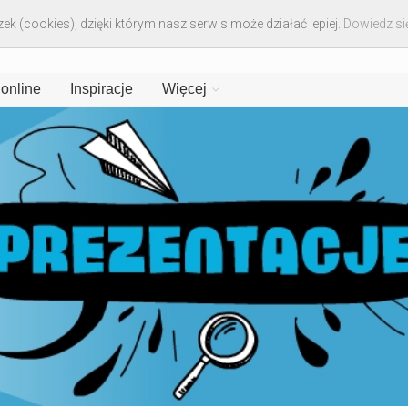
ek (cookies), dzięki którym nasz serwis może działać lepiej.
Dowiedz się
 online
Inspiracje
Więcej