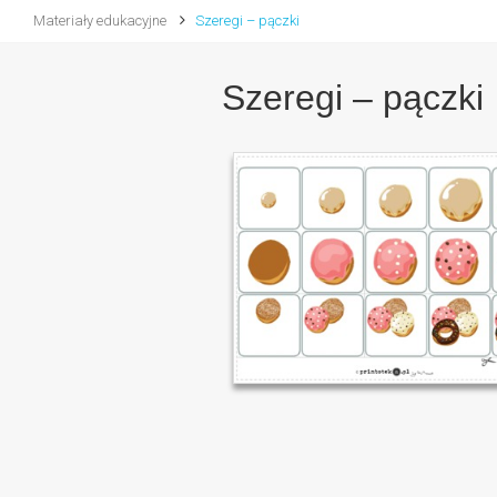
Materiały edukacyjne
Szeregi – pączki
Szeregi – pączki