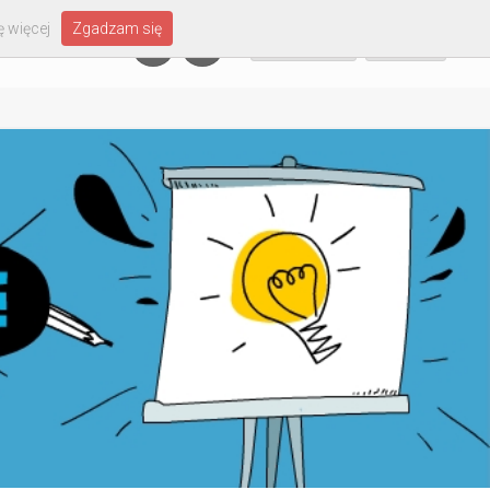
 więcej
Zgadzam się
Załóż konto
Zaloguj