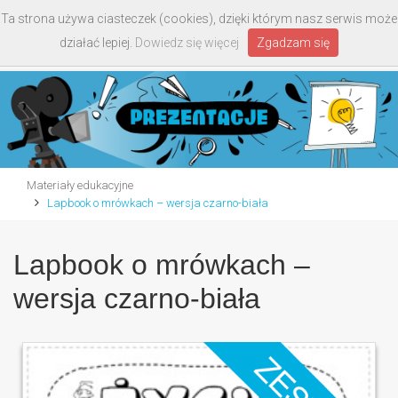
Ta strona używa ciasteczek (cookies), dzięki którym nasz serwis może
Toggle
działać lepiej.
Dowiedz się więcej
Zgadzam się
navigati
Materiały edukacyjne
Lapbook o mrówkach – wersja czarno-biała
Lapbook o mrówkach –
wersja czarno-biała