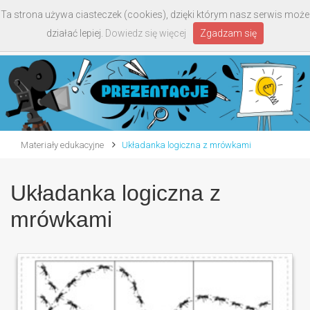
Ta strona używa ciasteczek (cookies), dzięki którym nasz serwis może
Toggle
działać lepiej.
Dowiedz się więcej
Zgadzam się
navigati
Materiały edukacyjne
Układanka logiczna z mrówkami
Układanka logiczna z
mrówkami