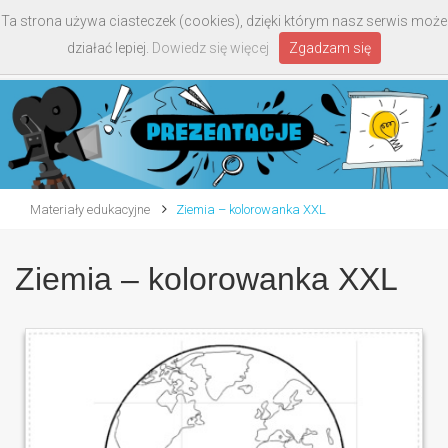
Ta strona używa ciasteczek (cookies), dzięki którym nasz serwis może
Toggle
działać lepiej.
Dowiedz się więcej
Zgadzam się
navigati
Materiały edukacyjne
Ziemia – kolorowanka XXL
Ziemia – kolorowanka XXL