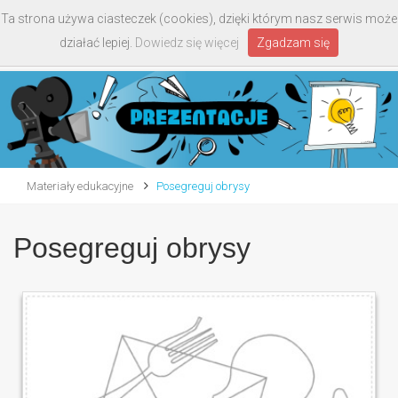
Ta strona używa ciasteczek (cookies), dzięki którym nasz serwis może
Toggle
działać lepiej.
Dowiedz się więcej
Zgadzam się
navigati
Materiały edukacyjne
Posegreguj obrysy
Posegreguj obrysy