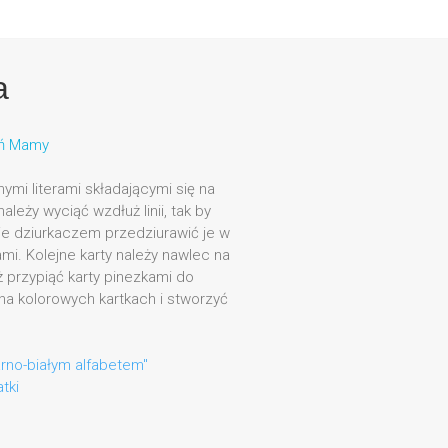
a
ń Mamy
nymi literami składającymi się na
ależy wyciąć wzdłuż linii, tak by
ie dziurkaczem przedziurawić je w
i. Kolejne karty należy nawlec na
 przypiąć karty pinezkami do
na kolorowych kartkach i stworzyć
arno-białym alfabetem"
tki