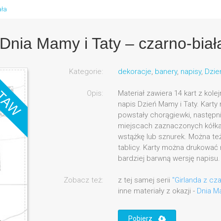
ała
 Dnia Mamy i Taty – czarno-biał
Kategorie:
dekoracje
,
banery
,
napisy
,
Dzie
Opis:
Materiał zawiera 14 kart z kolej
napis Dzień Mamy i Taty. Karty n
powstały chorągiewki, następn
miejscach zaznaczonych kółkam
wstążkę lub sznurek. Można też
tablicy. Karty można drukować 
bardziej barwną wersję napisu.
Zobacz też:
z tej samej serii
"Girlanda z cz
inne materiały z okazji -
Dnia Ma
Pobierz