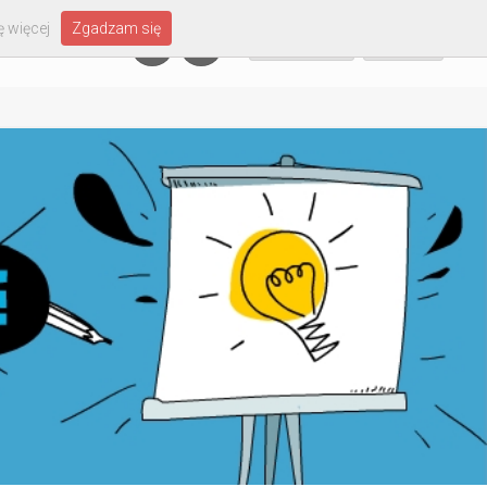
 więcej
Zgadzam się
Załóż konto
Zaloguj