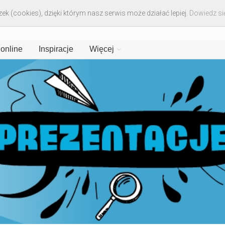
ek (cookies), dzięki którym nasz serwis może działać lepiej.
Dowiedz się
 online
Inspiracje
Więcej