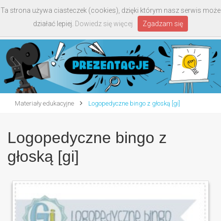
Ta strona używa ciasteczek (cookies), dzięki którym nasz serwis może
Toggle
działać lepiej.
Dowiedz się więcej
Zgadzam się
navigati
Materiały edukacyjne
Logopedyczne bingo z głoską [gi]
Logopedyczne bingo z
głoską [gi]