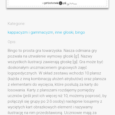
Kategorie:
kappacyzm i gammacyzm
,
inne głoski
,
bingo
Opis:
Bingo to prosta gra towarzyska. Nasza odmiana gry
pozwala na utrwalenie wymowy głoski [g']. Nazwy
wszystkich ilustracji zawierają głoskę [gi]. Gra może być
doskonałym urozmaiceniem grupowych zajęć
logopedycznych. W skład zestawu wchodzi 10 plansz
(każda z inną kombinacją ułożeń atrybutów) oraz plansza
z elementami do wycięcia, które posłużą za karty do
losowania. Karty z planszami rozdajemy pomiędzy
uczniów (jeśli jest ich więcej niż 10, możemy poprosić, by
połączyli się grupy po 2-3 osoby) następnie losujemy z
wyciętych kart obrazkowych element i nazywamy
ilustrację na nim przedstawioną. Uczniowie mają za