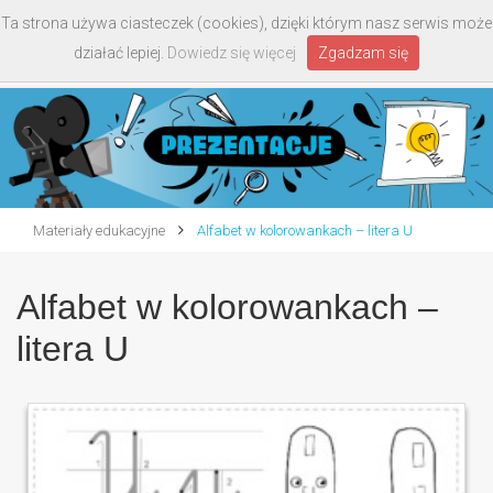
Ta strona używa ciasteczek (cookies), dzięki którym nasz serwis może
Toggle
działać lepiej.
Dowiedz się więcej
Zgadzam się
navigati
Materiały edukacyjne
Alfabet w kolorowankach – litera U
Alfabet w kolorowankach –
litera U