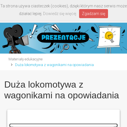
Ta strona używa ciasteczek (cookies), dzięki którym nasz serwis może
Toggle
działać lepiej.
Dowiedz się więcej
Zgadzam się
navigati
Materiały edukacyjne
Duża lokomotywa z wagonikami na opowiadania
Duża lokomotywa z
wagonikami na opowiadania