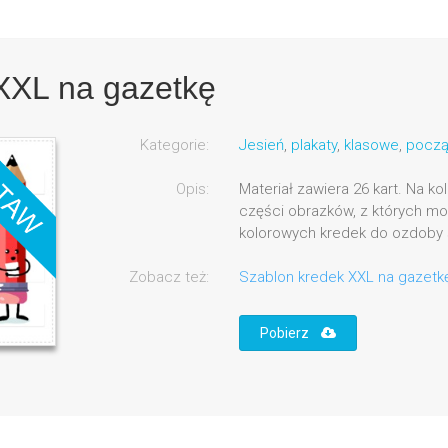
XXL na gazetkę
Kategorie:
Jesień
,
plakaty
,
klasowe
,
począ
Opis:
Materiał zawiera 26 kart. Na k
części obrazków, z których m
kolorowych kredek do ozdoby s
Zobacz też:
Szablon kredek XXL na gazetkę 
Pobierz