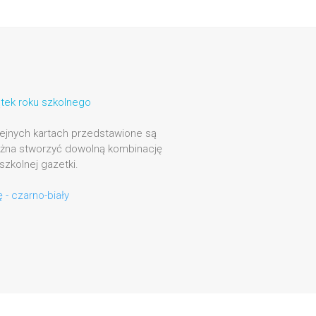
tek roku szkolnego
olejnych kartach przedstawione są
ożna stworzyć dowolną kombinację
zkolnej gazetki.
- czarno-biały