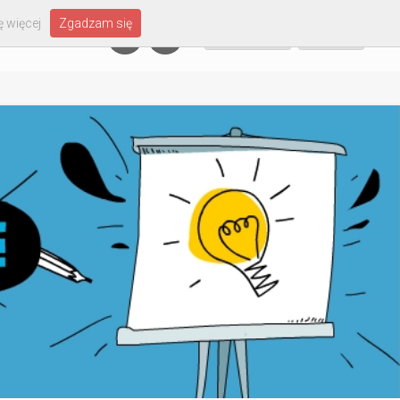
 więcej
Zgadzam się
Załóż konto
Zaloguj