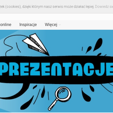
ek (cookies), dzięki którym nasz serwis może działać lepiej.
Dowiedz się
 online
Inspiracje
Więcej