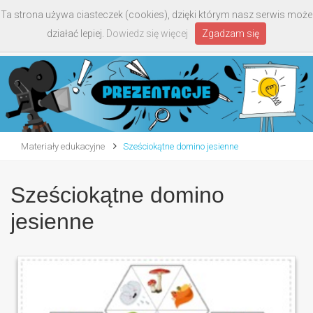
Ta strona używa ciasteczek (cookies), dzięki którym nasz serwis może
Toggle
działać lepiej.
Dowiedz się więcej
Zgadzam się
navigati
Materiały edukacyjne
Sześciokątne domino jesienne
Sześciokątne domino
jesienne