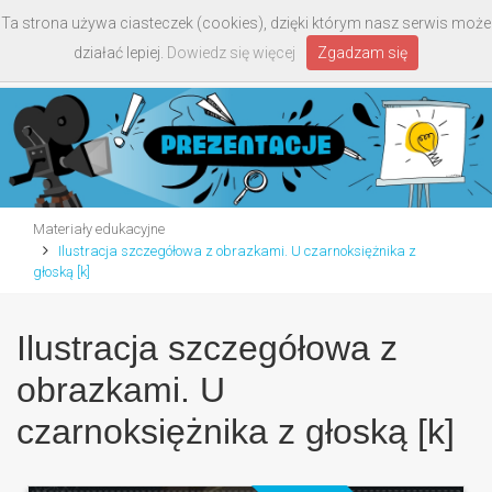
Ta strona używa ciasteczek (cookies), dzięki którym nasz serwis może
Toggle
działać lepiej.
Dowiedz się więcej
Zgadzam się
navigati
Materiały edukacyjne
Ilustracja szczegółowa z obrazkami. U czarnoksiężnika z
głoską [k]
Ilustracja szczegółowa z
obrazkami. U
czarnoksiężnika z głoską [k]