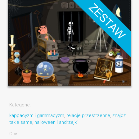
Kategorie:
kappacyzm i gammacyzm
,
relacje przestrzenne
,
znajdź
takie same
,
halloween i andrzejki
Opis: