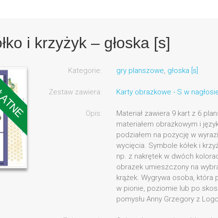
o i krzyżyk – głoska [s]
Kategorie:
gry planszowe
,
głoska [s]
Zestaw zawiera:
Karty obrazkowe - S w nagłosie
Opis:
Materiał zawiera 9 kart z 6 pla
materiałem obrazkowym i język
podziałem na pozycję w wyrazi
wycięcia. Symbole kółek i krzy
np. z nakrętek w dwóch kolora
obrazek umieszczony na wybran
krążek. Wygrywa osoba, która p
w pionie, poziomie lub po skos
pomysłu Anny Grzegory z Logof