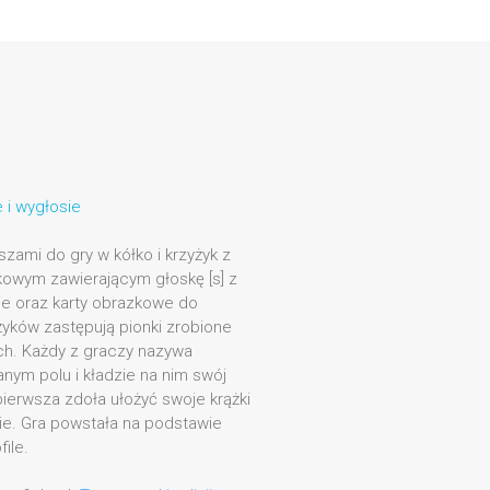
 i wygłosie
nszami do gry w kółko i krzyżyk z
owym zawierającym głoskę [s] z
e oraz karty obrazkowe do
żyków zastępują pionki zrobione
ch. Każdy z graczy nazywa
ym polu i kładzie na nim swój
ierwsza zdoła ułożyć swoje krążki
ie. Gra powstała na podstawie
ile.