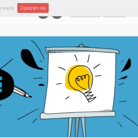
 więcej
Zgadzam się
Załóż konto
Zaloguj