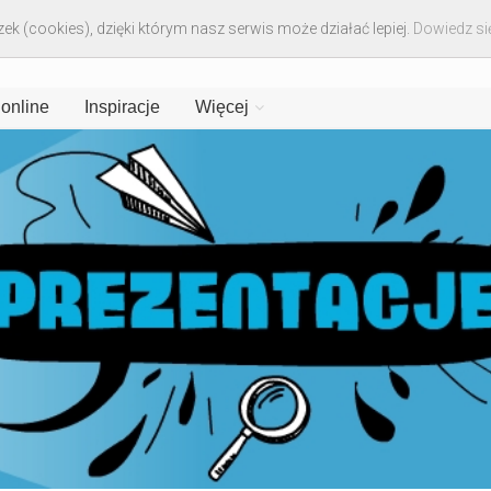
ek (cookies), dzięki którym nasz serwis może działać lepiej.
Dowiedz się
 online
Inspiracje
Więcej