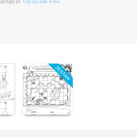
gofigle.pl-
Trzy syczaki w linii