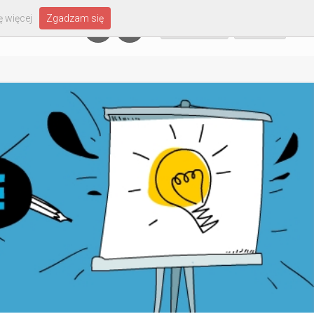
 więcej
Zgadzam się
Załóż konto
Zaloguj