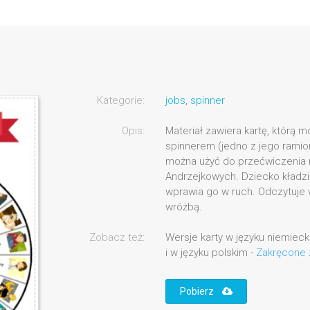
Kategorie:
jobs
,
spinner
Opis:
Materiał zawiera kartę, którą 
spinnerem (jedno z jego ramion
można użyć do przećwiczenia
Andrzejkowych. Dziecko kładzie
wprawia go w ruch. Odczytuje 
wróżbą.
Zobacz też:
Wersje karty w języku niemieck
i w języku polskim -
Zakręcone
Pobierz