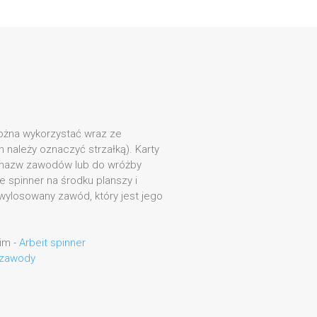
można wykorzystać wraz ze
 należy oznaczyć strzałką). Karty
 nazw zawodów lub do wróżby
 spinner na środku planszy i
wylosowany zawód, który jest jego
im -
Arbeit spinner
 zawody