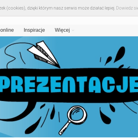
ek (cookies), dzięki którym nasz serwis może działać lepiej.
Dowiedz się
 online
Inspiracje
Więcej