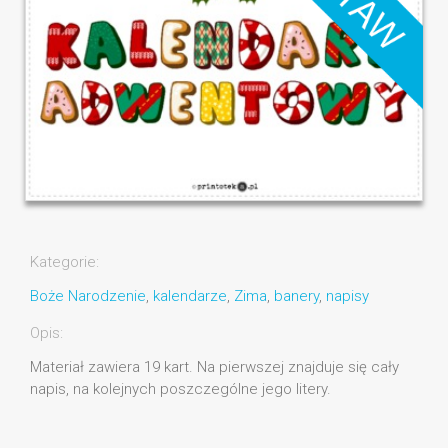
Kategorie:
Boże Narodzenie
,
kalendarze
,
Zima
,
banery
,
napisy
Opis:
Materiał zawiera 19 kart. Na pierwszej znajduje się cały
napis, na kolejnych poszczególne jego litery.