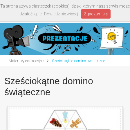
Ta strona używa ciasteczek (cookies), dzięki którym nasz serwis może
Toggle
działać lepiej.
Dowiedz się więcej
Zgadzam się
navigati
Materiały edukacyjne
Sześciokątne domino świąteczne
Sześciokątne domino
świąteczne