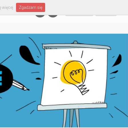
 więcej
Zgadzam się
Załóż konto
Zaloguj