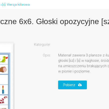
i [s]. Wersja kolorowa
ne 6x6. Głoski opozycyjne [sz]
Kategorie:
Opis:
Materiał zawiera 3 plansze z il
głoski [sz] i [s] w nagłosie, śr
na umieszczeniu brakujących o
w pionie i poziomie.
Pobierz