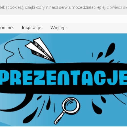
ek (cookies), dzięki którym nasz serwis może działać lepiej.
Dowiedz się
 online
Inspiracje
Więcej