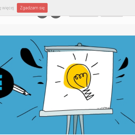
 więcej
Zgadzam się
Załóż konto
Zaloguj