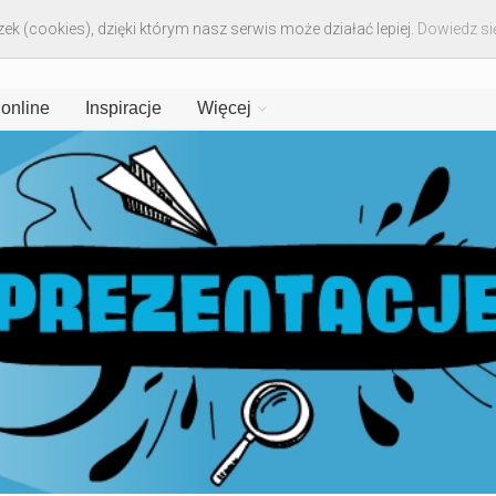
ek (cookies), dzięki którym nasz serwis może działać lepiej.
Dowiedz się
 online
Inspiracje
Więcej