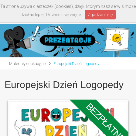
Ta strona używa ciasteczek (cookies), dzięki którym nasz serwis może
Toggle
działać lepiej.
Dowiedz się więcej
Zgadzam się
navigati
Materiały edukacyjne
Europejski Dzień Logopedy
Europejski Dzień Logopedy