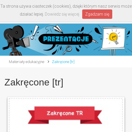
Ta strona używa ciasteczek (cookies), dzięki którym nasz serwis może
Toggle
działać lepiej.
Dowiedz się więcej
Zgadzam się
navigati
Materiały edukacyjne
Zakręcone [tr]
Zakręcone [tr]