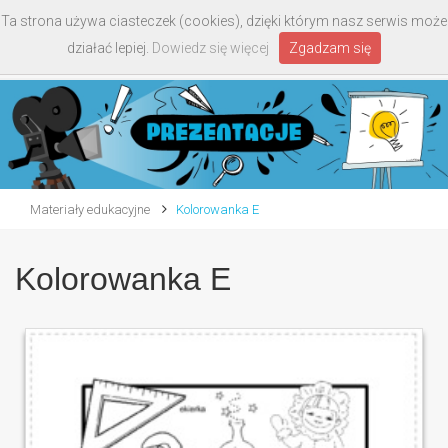
Ta strona używa ciasteczek (cookies), dzięki którym nasz serwis może
Toggle
działać lepiej.
Dowiedz się więcej
Zgadzam się
navigati
Materiały edukacyjne
Kolorowanka E
Kolorowanka E