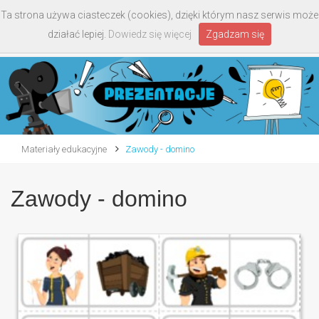
Ta strona używa ciasteczek (cookies), dzięki którym nasz serwis może
Toggle
działać lepiej.
Dowiedz się więcej
Zgadzam się
navigati
Materiały edukacyjne
Zawody - domino
Zawody - domino