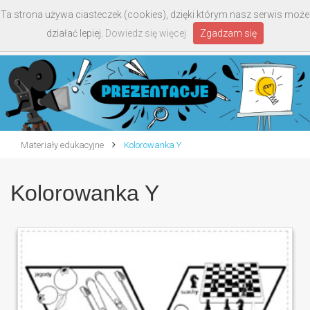
Ta strona używa ciasteczek (cookies), dzięki którym nasz serwis może
Toggle
działać lepiej.
Dowiedz się więcej
Zgadzam się
navigati
Materiały edukacyjne
Kolorowanka Y
Kolorowanka Y