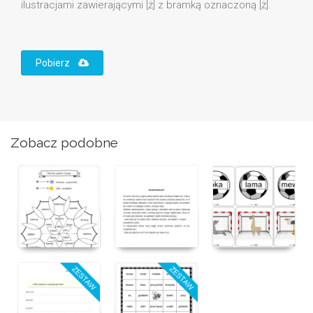
ilustracjami zawierającymi [ż] z bramką oznaczoną [ż].
Pobierz
Zobacz podobne