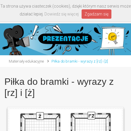
Ta strona używa ciasteczek (cookies), dzięki którym nasz serwis może
Toggle
działać lepiej.
Dowiedz się więcej
Zgadzam się
navigati
Materiały edukacyjne
Piłka do bramki - wyrazy z [rz] i [ż]
Piłka do bramki - wyrazy z
[rz] i [ż]