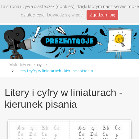
Ta strona używa ciasteczek (cookies), dzięki którym nasz serwis może
Toggle
działać lepiej.
Dowiedz się więcej
Zgadzam się
navigati
Materiały edukacyjne
Litery i cyfry w liniaturach - kierunek pisania
Litery i cyfry w liniaturach -
kierunek pisania