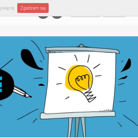
 więcej
Zgadzam się
Załóż konto
Zaloguj