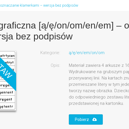
 oznaczanie klamerkami – wersja bez podpisów
raficzna [ą/ę/on/om/en/em] – 
rsja bez podpisów
Kategorie:
ą/ę/en/em/on/om
Opis:
Materiał zawiera 4 arkusze z 1
Wydrukowane na grubszym papi
przerywanej linii. Na kartach zna
przemieszane litery w tym jeden
tworzy nazwę obrazka. Dziecko
do odpowiedniego zestawu lite
przedstawionej na kartoniku.
Pobierz