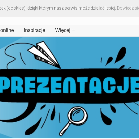
ek (cookies), dzięki którym nasz serwis może działać lepiej.
Dowiedz się
 online
Inspiracje
Więcej