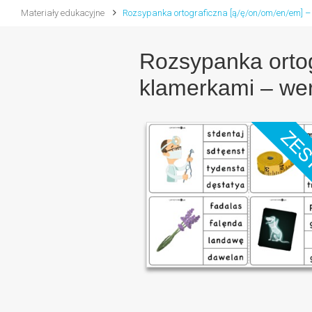
Materiały edukacyjne
Rozsypanka ortograficzna [ą/ę/on/om/en/em] –
Rozsypanka ortog
klamerkami – we