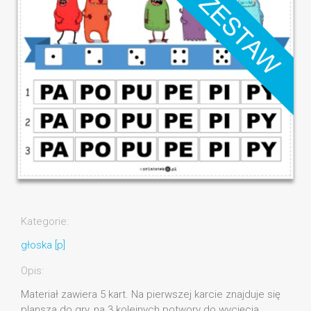
Kategorie:
głoska [p]
Opis:
Materiał zawiera 5 kart. Na pierwszej karcie znajduje się
plansza do gry, na 3 kolejnych potwory do wycięcia,