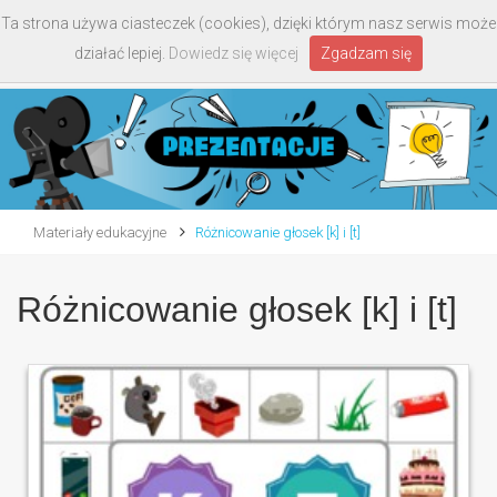
Ta strona używa ciasteczek (cookies), dzięki którym nasz serwis może
Toggle
działać lepiej.
Dowiedz się więcej
Zgadzam się
navigati
Materiały edukacyjne
Różnicowanie głosek [k] i [t]
Różnicowanie głosek [k] i [t]