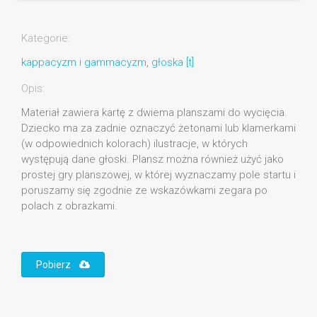
Kategorie:
kappacyzm i gammacyzm
,
głoska [t]
Opis:
Materiał zawiera kartę z dwiema planszami do wycięcia.
Dziecko ma za zadnie oznaczyć żetonami lub klamerkami
(w odpowiednich kolorach) ilustracje, w których
występują dane głoski. Plansz można również użyć jako
prostej gry planszowej, w której wyznaczamy pole startu i
poruszamy się zgodnie ze wskazówkami zegara po
polach z obrazkami.
Pobierz