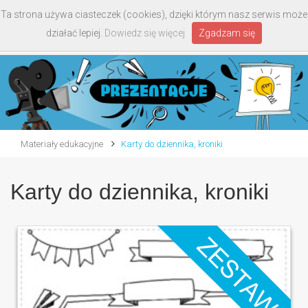
Ta strona używa ciasteczek (cookies), dzięki którym nasz serwis może
Toggle
działać lepiej.
Dowiedz się więcej
Zgadzam się
navigati
Materiały edukacyjne
Karty do dziennika, kroniki
Karty do dziennika, kroniki