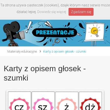
Ta strona używa ciasteczek (cookies), dzięki którym nasz serwis może
Toggle
działać lepiej.
Dowiedz się więcej
Zgadzam się
navigati
Materiały edukacyjne
Karty z opisem głosek - szumki
Karty z opisem głosek -
szumki