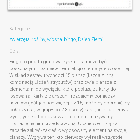
Kategorie:
zwierzęta
,
rośliny
,
wiosna
,
bingo
,
Dzień Ziemi
Opis:
Bingo to prosta gra towarzyska. Gra może być
doskonałym urozmaiceniem lekcji o tematyce wiosennej.
W skład zestawu wchodzi 15 plansz (każda z inną
kombinacją ułożeń atrybutów) oraz dwie plansze z
elementami do wycięcia, które posłużą za karty do
losowania. Karty z planszami rozdajemy pomiędzy
uczniów (jeśli jest ich więcej niż 15, możemy poprosić, by
połączyli się w grupy po 2-3 osoby) następnie losujemy z
wyciętych kart obrazkowych element i nazywamy
ilustrację na nim przedstawioną. Uczniowie mają za
zadanie zakryć/zakreślić wylosowany element na swojej
planszy. Wygrywa ten, kto pierwszy wykreśli wszystkie