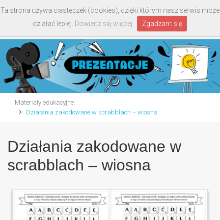
Ta strona używa ciasteczek (cookies), dzięki którym nasz serwis może
Toggle
działać lepiej.
Dowiedz się więcej
Zgadzam się
navigati
Materiały edukacyjne
Działania zakodowane w scrabblach – wiosna
Działania zakodowane w
scrabblach – wiosna