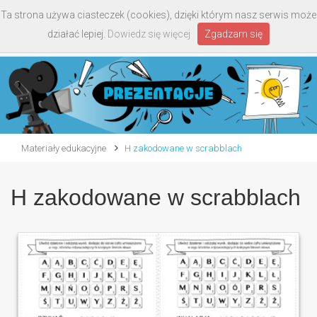
Ta strona używa ciasteczek (cookies), dzięki którym nasz serwis może
Toggle
działać lepiej.
Dowiedz się więcej
Zgadzam się
navigati
Materiały edukacyjne
H zakodowane w scrabblach
H zakodowane w scrabblach