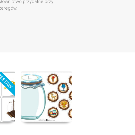
 słownictwo przydatne przy
zeregów.