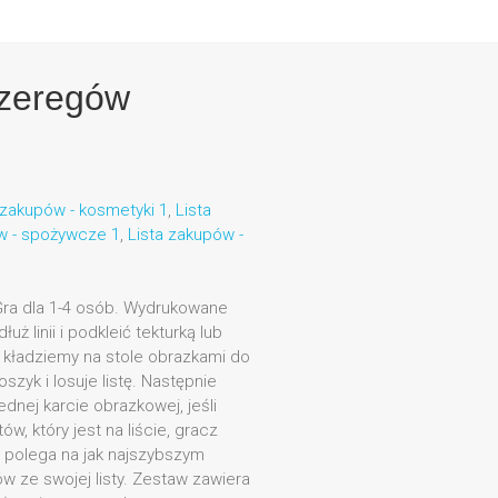
szeregów
 zakupów - kosmetyki 1
,
Lista
w - spożywcze 1
,
Lista zakupów -
Gra dla 1-4 osób. Wydrukowane
ż linii i podkleić tekturką lub
 kładziemy na stole obrazkami do
szyk i losuje listę. Następnie
ednej karcie obrazkowej, jeśli
ów, który jest na liście, gracz
 polega na jak najszybszym
w ze swojej listy. Zestaw zawiera