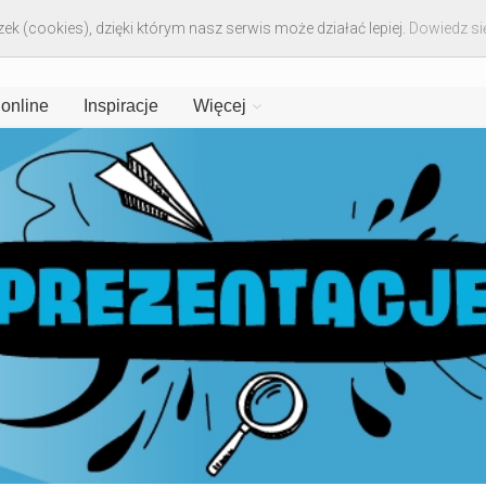
ek (cookies), dzięki którym nasz serwis może działać lepiej.
Dowiedz się
 online
Inspiracje
Więcej