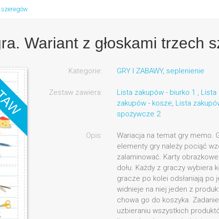
h szeregów
gra. Wariant z głoskami trzech 
Kategorie:
GRY I ZABAWY
,
seplenienie
Zestaw zawiera:
Lista zakupów - biurko 1
,
Lista
zakupów - kosze
,
Lista zakupó
spożywcze 2
Opis:
Wariacja na temat gry memo. 
elementy gry należy pociąć wzdłu
zalaminować. Karty obrazkowe
dołu. Każdy z graczy wybiera ko
gracze po kolei odsłaniają po j
widnieje na niej jeden z produkt
chowa go do koszyka. Zadanie
uzbieraniu wszystkich produktó