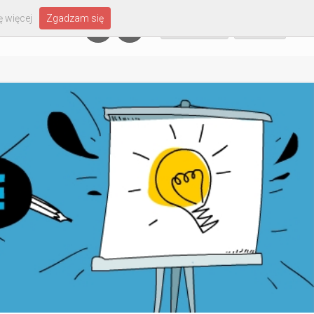
 więcej
Zgadzam się
Załóż konto
Zaloguj