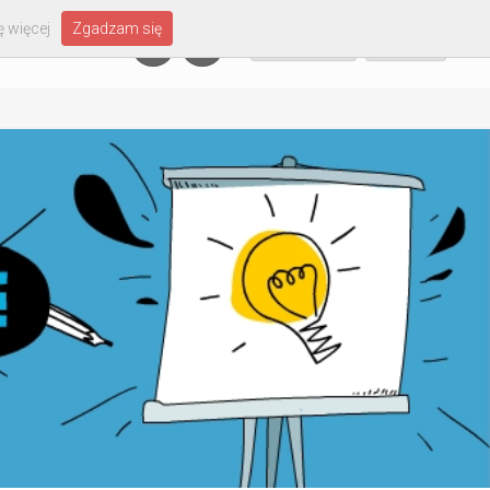
 więcej
Zgadzam się
Załóż konto
Zaloguj