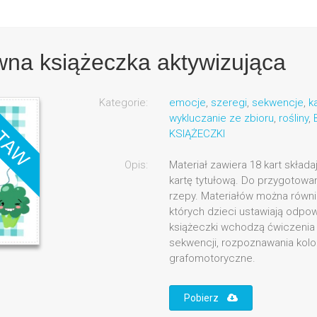
a książeczka aktywizująca
Kategorie:
emocje
,
szeregi
,
sekwencje
,
k
wykluczanie ze zbioru
,
rośliny
,
KSIĄŻECZKI
Opis:
Materiał zawiera 18 kart skład
kartę tytułową. Do przygotowa
rzepy. Materiałów można równi
których dzieci ustawiają odpow
książeczki wchodzą ćwiczenia k
sekwencji, rozpoznawania kolor
grafomotoryczne.
Pobierz