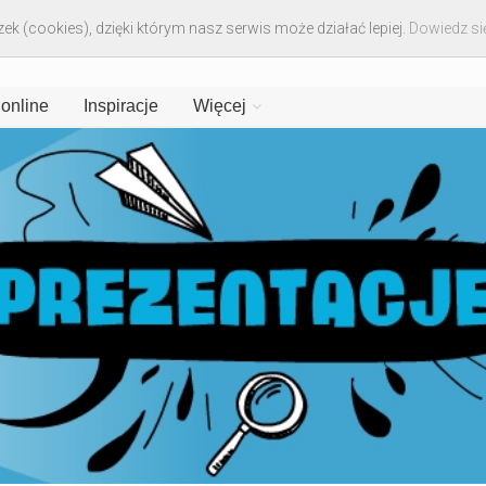
ek (cookies), dzięki którym nasz serwis może działać lepiej.
Dowiedz się
 online
Inspiracje
Więcej