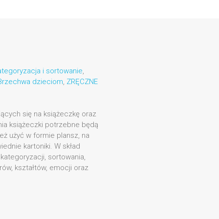
ategoryzacja i sortowanie
,
Brzechwa dzieciom
,
ZRĘCZNE
ających się na książeczkę oraz
nia książeczki potrzebne będą
eż użyć w formie plansz, na
iednie kartoniki. W skład
ategoryzacji, sortowania,
ów, kształtów, emocji oraz