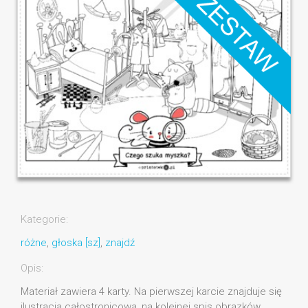
Kategorie:
różne
,
głoska [sz]
,
znajdź
Opis:
Materiał zawiera 4 karty. Na pierwszej karcie znajduje się
ilustracja całostronicowa, na kolejnej spis obrazków