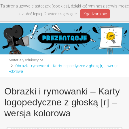
Ta strona używa ciasteczek (cookies), dzięki którym nasz serwis może
Toggle
działać lepiej.
Dowiedz się więcej
Zgadzam się
navigati
Materiały edukacyjne
Obrazki i rymowanki – Karty logopedyczne z głoską [r] – wersja
kolorowa
Obrazki i rymowanki – Karty
logopedyczne z głoską [r] –
wersja kolorowa