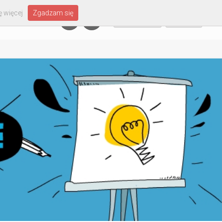
 więcej
Zgadzam się
Załóż konto
Zaloguj