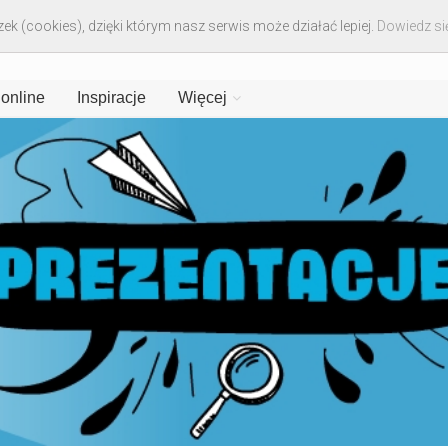
ek (cookies), dzięki którym nasz serwis może działać lepiej.
Dowiedz się
 online
Inspiracje
Więcej