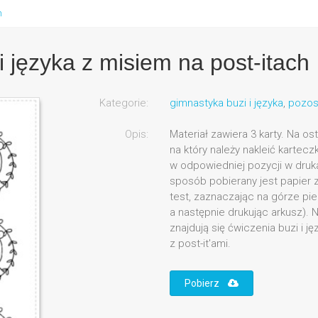
h
 języka z misiem na post-itach
Kategorie:
gimnastyka buzi i języka
,
pozos
Opis:
Materiał zawiera 3 karty. Na ost
na który należy nakleić kartecz
w odpowiedniej pozycji w druka
sposób pobierany jest papier 
test, zaznaczając na górze pier
a następnie drukując arkusz).
znajdują się ćwiczenia buzi i 
z post-it'ami.
Pobierz