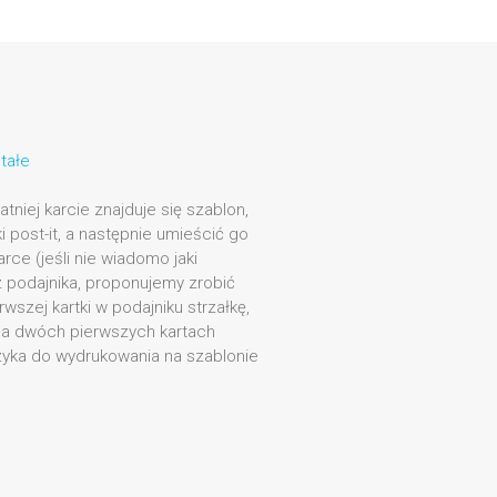
tałe
atniej karcie znajduje się szablon,
ki post-it, a następnie umieścić go
rce (jeśli nie wiadomo jaki
z podajnika, proponujemy zrobić
wszej kartki w podajniku strzałkę,
 Na dwóch pierwszych kartach
języka do wydrukowania na szablonie